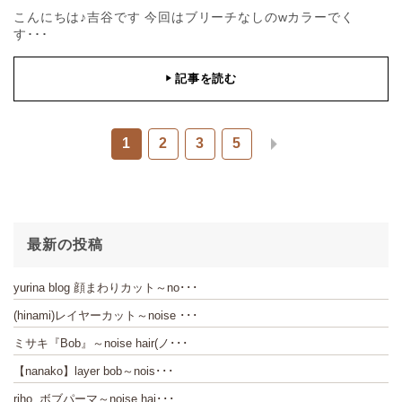
こんにちは♪吉谷です 今回はブリーチなしのwカラーでく
す･･･
記事を読む
▶
1
2
3
5
最新の投稿
yurina blog 顔まわりカット～no･･･
(hinami)レイヤーカット～noise ･･･
ミサキ『Bob』～noise hair(ノ･･･
【nanako】layer bob～nois･･･
riho ボブパーマ～noise hai･･･