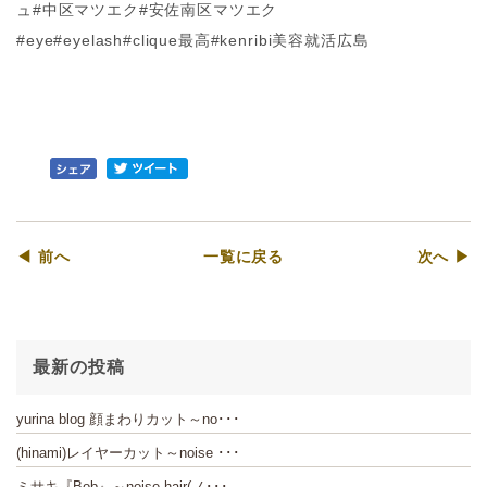
ュ#中区マツエク#安佐南区マツエク
#eye#eyelash#clique最高#kenribi美容就活広島
◀ 前へ
一覧に戻る
次へ ▶
最新の投稿
yurina blog 顔まわりカット～no･･･
(hinami)レイヤーカット～noise ･･･
ミサキ『Bob』～noise hair(ノ･･･