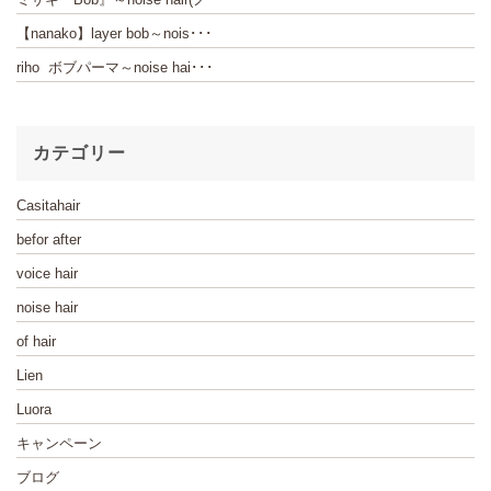
【nanako】layer bob～nois･･･
riho ボブパーマ～noise hai･･･
カテゴリー
Casitahair
befor after
voice hair
noise hair
of hair
Lien
Luora
キャンペーン
ブログ