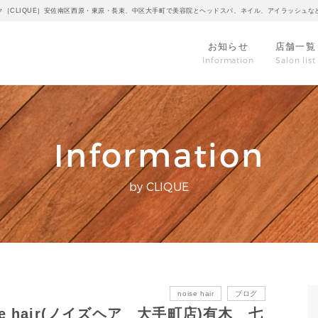
ク［CLIQUE］安佐南区西原・東原・長束、中区大手町で美容院とヘッドスパ、ネイル、アイラッシュな
お知らせ
店舗一覧
Information
Salon list
Information
by CLIQUE
noise hair
ブログ
 hair(ノイズヘア 大手町店)有木 七