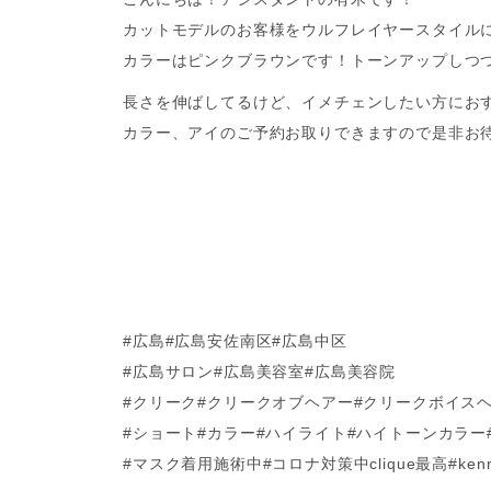
カットモデルのお客様をウルフレイヤースタイルに
カラーはピンクブラウンです！トーンアップしつ
長さを伸ばしてるけど、イメチェンしたい方にお
カラー、アイのご予約お取りできますので是非お
#広島#広島安佐南区#広島中区
#広島サロン#広島美容室#広島美容院
#クリーク#クリークオブヘアー#クリークボイス
#ショート#カラー#ハイライト#ハイトーンカラー
#マスク着用施術中#コロナ対策中clique最高#ke