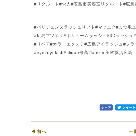
#リクルート#求人#広島市美容室リクルート#広
#パリジェンヌラッシュリフト#マツエク#まつ毛
#広島マツエク#ボリュームラッシュ#3Dラッシュ
#リペア#カラーエクステ#広島アイラッシュ#フ
#eye#eyelash#clique最高#kenribi美容就活広島
◀ 前へ
一