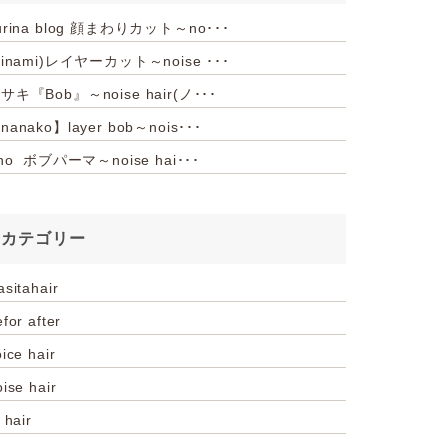
urina blog 顔まわりカット～no･･･
hinami)レイヤーカット～noise ･･･
サキ『Bob』～noise hair(ノ･･･
nanako】layer bob～nois･･･
iho ボブパーマ～noise hai･･･
カテゴリー
asitahair
for after
ice hair
oise hair
 hair