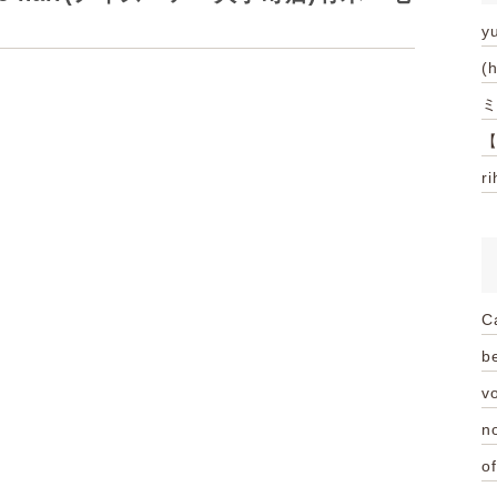
y
(
ミ
【
r
C
be
vo
n
of