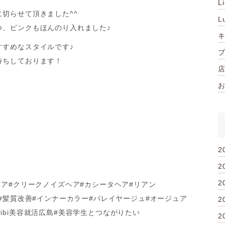
L
切らせて頂きました^^
L
つ、ピンクもほんのり入れました♪
すすめなスタイルです♪
待ちしております！
2
2
2
ヘア#クリークノイズヘア#カシータヘア#リアン
#髪質改善#インナーカラー#バレイヤージュ#オージュア
2
nribi美容就活広島#美容学生とつながりたい
2