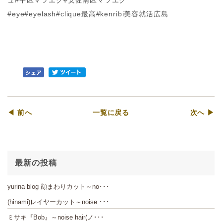
ュ#中区マツエク#安佐南区マツエク
#eye#eyelash#clique最高#kenribi美容就活広島
◀ 前へ
一覧に戻る
次へ ▶
最新の投稿
yurina blog 顔まわりカット～no･･･
(hinami)レイヤーカット～noise ･･･
ミサキ『Bob』～noise hair(ノ･･･