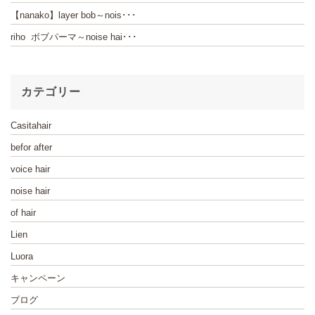
【nanako】layer bob～nois･･･
riho ボブパーマ～noise hai･･･
カテゴリー
Casitahair
befor after
voice hair
noise hair
of hair
Lien
Luora
キャンペーン
ブログ