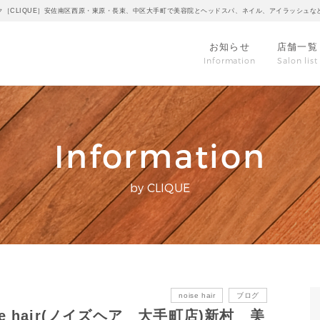
ク［CLIQUE］安佐南区西原・東原・長束、中区大手町で美容院とヘッドスパ、ネイル、アイラッシュな
お知らせ
店舗一覧
Information
Salon list
Information
by CLIQUE
noise hair
ブログ
 hair(ノイズヘア 大手町店)新村 美