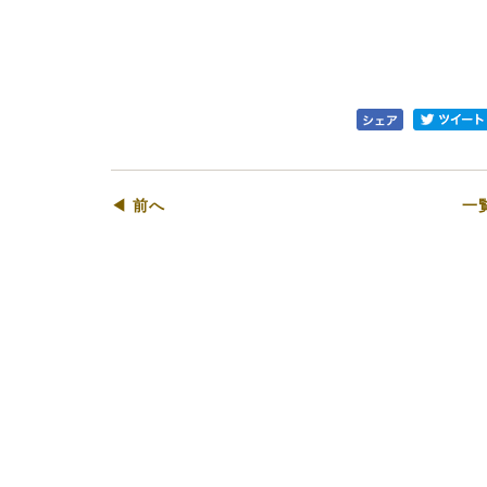
◀ 前へ
一