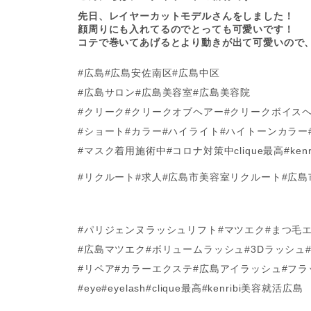
先日、レイヤーカットモデルさんをしました！
顔周りにも入れてるのでとっても可愛いです！
コテで巻いてあげるとより動きが出て可愛いので
#広島#広島安佐南区#広島中区
#広島サロン#広島美容室#広島美容院
#クリーク#クリークオブヘアー#クリークボイス
#ショート#カラー#ハイライト#ハイトーンカラー
#マスク着用施術中#コロナ対策中clique最高#ke
#リクルート#求人#広島市美容室リクルート#広
#パリジェンヌラッシュリフト#マツエク#まつ毛
#広島マツエク#ボリュームラッシュ#3Dラッシュ
#リペア#カラーエクステ#広島アイラッシュ#フ
#eye#eyelash#clique最高#kenribi美容就活広島