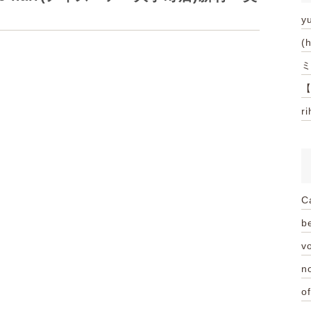
y
(
ミ
【
r
C
be
vo
n
of