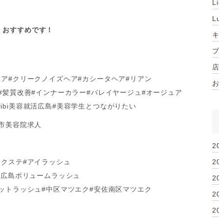
L
L
、おすすめです！
ヘア#クリークノイズヘア#カシータヘア#リアン
#髪質改善#インナーカラー#バレイヤージュ#オージュア
nribi美容就活広島#美容学生とつながりたい
島市美容院求人
2
エクステ#アイラッシュ
2
#広島ボリュームラッシュ
2
ラットラッシュ#中区マツエク#安佐南区マツエク
2
2