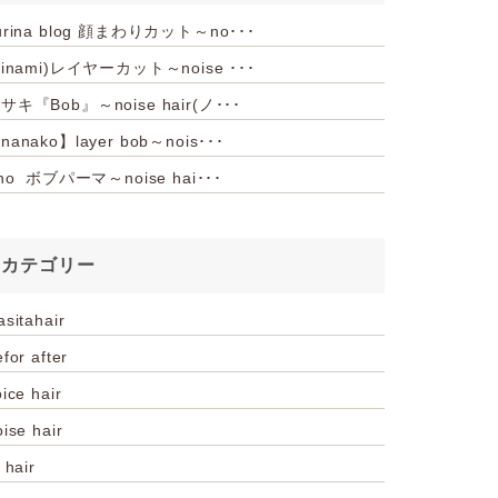
urina blog 顔まわりカット～no･･･
hinami)レイヤーカット～noise ･･･
サキ『Bob』～noise hair(ノ･･･
nanako】layer bob～nois･･･
iho ボブパーマ～noise hai･･･
カテゴリー
asitahair
for after
ice hair
oise hair
 hair