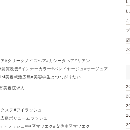
L
L
ヘア#クリークノイズヘア#カシータヘア#リアン
#髪質改善#インナーカラー#バレイヤージュ#オージュア
nribi美容就活広島#美容学生とつながりたい
2
島市美容院求人
2
2
エクステ#アイラッシュ
2
#広島ボリュームラッシュ
2
ラットラッシュ#中区マツエク#安佐南区マツエク