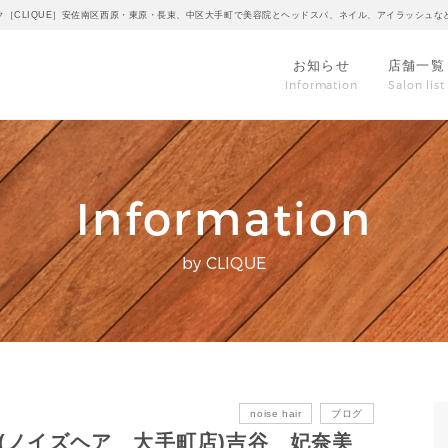
ク［CLIQUE］安佐南区西原・東原・長束、中区大手町で美容院とヘッドスパ、ネイル、アイラッシュな
お知らせ
店舗一覧
Information
Salon list
Information
by CLIQUE
noise hair
ブログ
hair(ノイズヘア 大手町店)吉谷 妃奈美