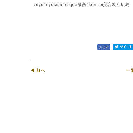
#eye#eyelash#clique最高#kenribi美容就活広島
◀ 前へ
一