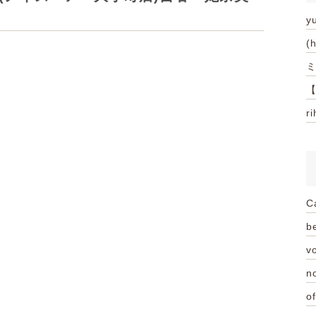
y
(
ミ
【
r
C
be
vo
n
of