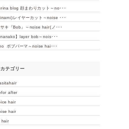
urina blog 顔まわりカット～no･･･
hinami)レイヤーカット～noise ･･･
サキ『Bob』～noise hair(ノ･･･
nanako】layer bob～nois･･･
iho ボブパーマ～noise hai･･･
カテゴリー
asitahair
for after
ice hair
oise hair
 hair