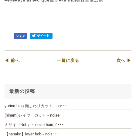
#eye#eyelash#clique最高#kenribi美容就活広島
◀ 前へ
一覧に戻る
次へ ▶
最新の投稿
yurina blog 顔まわりカット～no･･･
(hinami)レイヤーカット～noise ･･･
ミサキ『Bob』～noise hair(ノ･･･
【nanako】layer bob～nois･･･