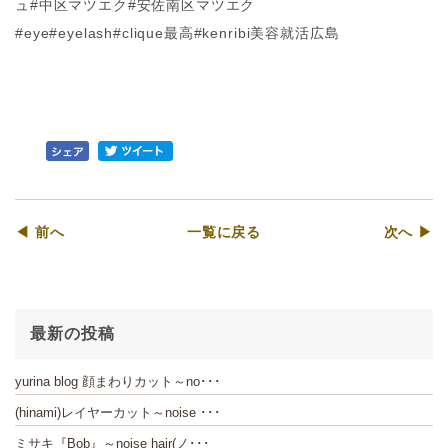
ュ#中区マツエク#安佐南区マツエク
#eye#eyelash#clique最高#kenribi美容就活広島
◀ 前へ
一覧に戻る
次へ ▶
最新の投稿
yurina blog 顔まわりカット～no･･･
(hinami)レイヤーカット～noise ･･･
ミサキ『Bob』～noise hair(ノ･･･