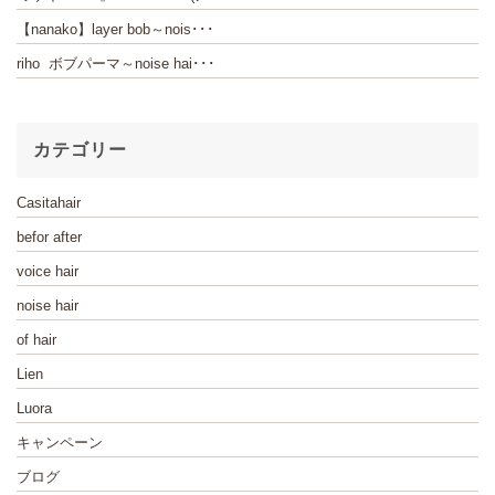
【nanako】layer bob～nois･･･
riho ボブパーマ～noise hai･･･
カテゴリー
Casitahair
befor after
voice hair
noise hair
of hair
Lien
Luora
キャンペーン
ブログ