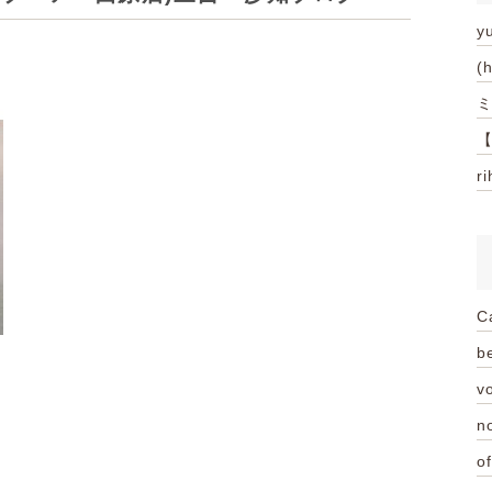
y
(
ミ
【
r
C
be
vo
n
of