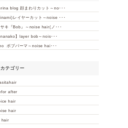
urina blog 顔まわりカット～no･･･
hinami)レイヤーカット～noise ･･･
サキ『Bob』～noise hair(ノ･･･
nanako】layer bob～nois･･･
iho ボブパーマ～noise hai･･･
カテゴリー
asitahair
for after
ice hair
oise hair
 hair