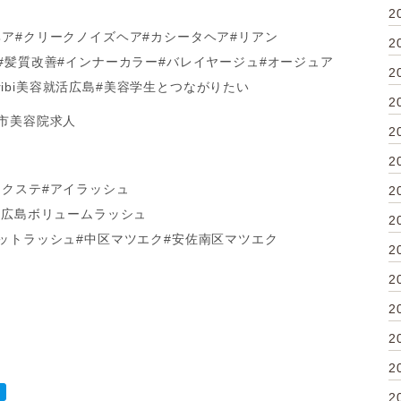
2
ヘア#クリークノイズヘア#カシータヘア#リアン
2
#髪質改善#インナーカラー#バレイヤージュ#オージュア
2
nribi美容就活広島#美容学生とつながりたい
2
島市美容院求人
2
2
エクステ#アイラッシュ
2
#広島ボリュームラッシュ
2
ラットラッシュ#中区マツエク#安佐南区マツエク
2
2
2
2
2
2