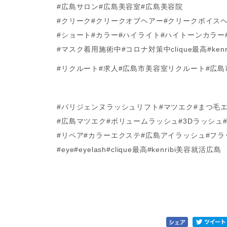
#広島サロン#広島美容室#広島美容院
#クリーク#クリークオブヘアー#クリークボイス
#ショート#カラー#ハイライト#ハイトーンカラー
#マスク着用施術中#コロナ対策中clique最高#ke
#リクルート#求人#広島市美容室リクルート#広
#パリジェンヌラッシュリフト#マツエク#まつ毛
#広島マツエク#ボリュームラッシュ#3Dラッシュ
#リペア#カラーエクステ#広島アイラッシュ#フ
#eye#eyelash#clique最高#kenribi美容就活広島