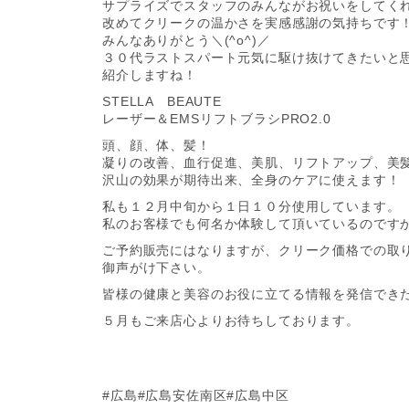
サプライズでスタッフのみんながお祝いをしてく
改めてクリークの温かさを実感感謝の気持ちです
みんなありがとう＼(^o^)／
３０代ラストスパート元気に駆け抜けてきたいと
紹介しますね！
STELLA BEAUTE
レーザー＆EMSリフトブラシPRO2.0
頭、顔、体、髪！
凝りの改善、血行促進、美肌、リフトアップ、美
沢山の効果が期待出来、全身のケアに使えます！
私も１２月中旬から１日１０分使用しています。
私のお客様でも何名か体験して頂いているのですか
ご予約販売にはなりますが、クリーク価格での取
御声がけ下さい。
皆様の健康と美容のお役に立てる情報を発信でき
５月もご来店心よりお待ちしております。
#広島#広島安佐南区#広島中区