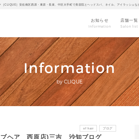
ク［CLIQUE］安佐南区西原・東原・長束、中区大手町で美容院とヘッドスパ、ネイル、アイラッシュな
お知らせ
店舗一覧
Information
Salon list
Information
by CLIQUE
of hair
ブログ
オブヘア 西原店)三吉 沙知ブログ