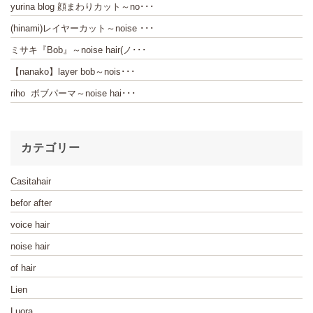
yurina blog 顔まわりカット～no･･･
(hinami)レイヤーカット～noise ･･･
ミサキ『Bob』～noise hair(ノ･･･
【nanako】layer bob～nois･･･
riho ボブパーマ～noise hai･･･
カテゴリー
Casitahair
befor after
voice hair
noise hair
of hair
Lien
Luora