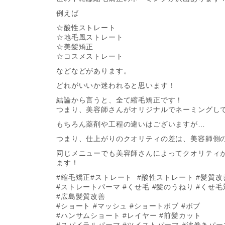
例えば
☆酸性ストレート
☆地毛風ストレート
☆美髪矯正
☆コスメストレート
などなどがあります。
どれがいいか迷われると思います！
結論から言うと、全て縮毛矯正です！
つまり、美容師さんがオリジナルでネーミングし
もちろん薬剤や工程の違いはございますが…
つまり、仕上がりのクオリティの差は、美容師側
同じメニューでも美容師さんによってクオリティ
ます！
#縮毛矯正#ストレート #酸性ストレート #髪質改
#ストレートパーマ #くせ毛 #髪のうねり #くせ
#広島髪質改善
#ショート #マッシュ #ショートボブ #ボブ
#ハンサムショート #レイヤー #前髪カット