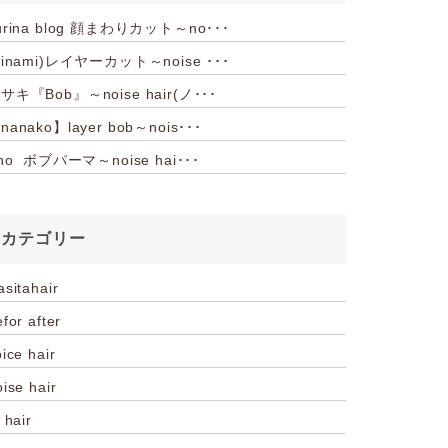
urina blog 顔まわりカット～no･･･
hinami)レイヤーカット～noise ･･･
サキ『Bob』～noise hair(ノ･･･
nanako】layer bob～nois･･･
iho ボブパーマ～noise hai･･･
カテゴリー
asitahair
for after
ice hair
oise hair
 hair