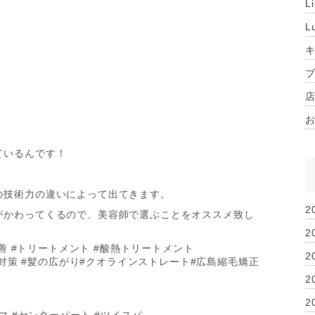
L
L
ているんです！
の技術力の違いによって出てきます。
2
がかわってくるので、美容師で選ぶことをオススメ致し
2
善 #トリートメント #酸熱トリートメント
2
毛対策 #髪の広がり#クオラインストレート#広島縮毛矯正
2
2