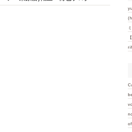
y
(
ミ
【
r
C
be
vo
n
of
！