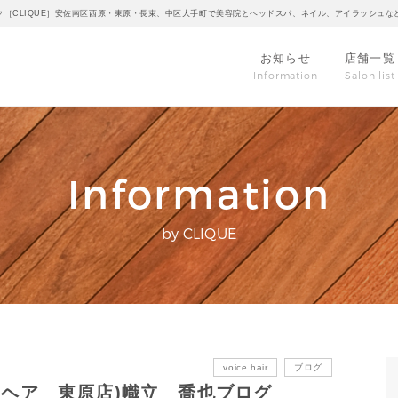
ク［CLIQUE］安佐南区西原・東原・長束、中区大手町で美容院とヘッドスパ、ネイル、アイラッシュな
お知らせ
店舗一覧
Information
Salon list
Information
by CLIQUE
voice hair
ブログ
ボイスヘア 東原店)幟立 喬也ブログ