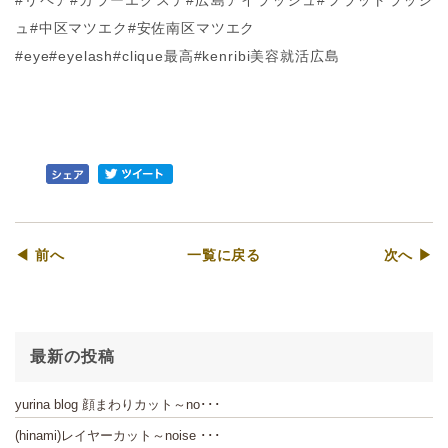
#リペア#カラーエクステ#広島アイラッシュ#フラットラッシ
ュ#中区マツエク#安佐南区マツエク
#eye#eyelash#clique最高#kenribi美容就活広島
◀ 前へ
一覧に戻る
次へ ▶
最新の投稿
yurina blog 顔まわりカット～no･･･
(hinami)レイヤーカット～noise ･･･