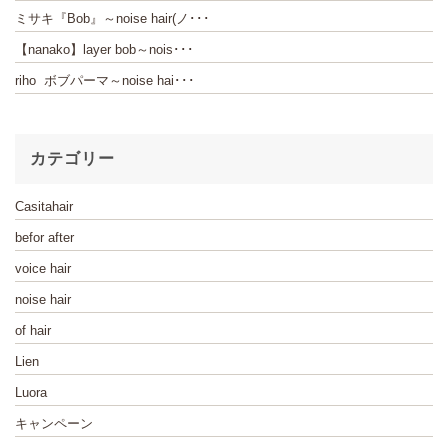
ミサキ『Bob』～noise hair(ノ･･･
【nanako】layer bob～nois･･･
riho ボブパーマ～noise hai･･･
カテゴリー
Casitahair
befor after
voice hair
noise hair
of hair
Lien
Luora
キャンペーン