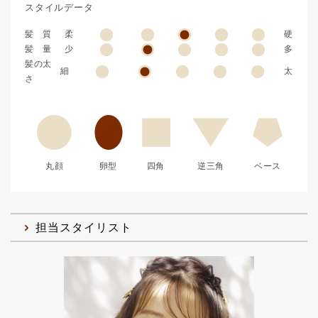
スタイルデータ
髪 質
柔
硬
髪 量
少
多
髪の太
細
太
さ
丸顔
卵型
四角
逆三角
ベース
担当スタイリスト