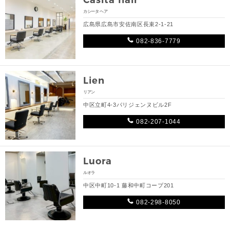
カシータ ヘア
広島県広島市安佐南区長束2-1-21
082-836-7779
Lien
リアン
中区立町4-3パリジェンヌビル2F
082-207-1044
Luora
ルオラ
中区中町10-1 藤和中町コープ201
082-298-8050