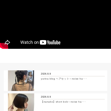
2026.8.9
yurina blog ヘアセット～noise ha･･･
2026.8.9
【nanako】short bob～noise ha･･･