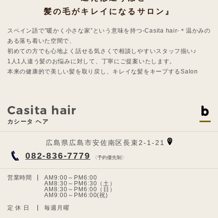
髪の毛がキレイになるサロン』
スペイン語で”暖かく小さな家”という意味を持つ-Casita hair-＊温かみの
ある落ち着いた空間で、
初めての方でも心地よく話せる気さくで相談しやすいスタッフ揃い♪
1人1人違う髪のお悩みに対して、丁寧にご提案いたします。
本来の健康的で美しい髪を取り戻し、キレイな髪をキープするSalon
Casita hair
カシータ ヘア
広島県広島市安佐南区長束2-1-21
082-836-7779
〈予約優先制〉
営業時間
AM9:00～PM6:00
AM8:30～PM6:30（土）
AM8:30～PM6:00（日）
AM9:00～PM6:00(祝)
定 休 日
毎週月曜