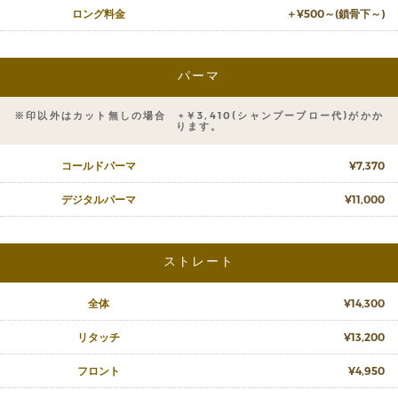
ロング料金
＋¥500～(鎖骨下～)
パーマ
※印以外はカット無しの場合 +￥3,410(シャンプーブロー代)がかか
ります。
コールドパーマ
¥7,370
デジタルパーマ
¥11,000
ストレート
全体
¥14,300
リタッチ
¥13,200
フロント
¥4,950