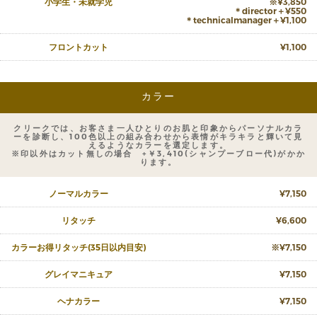
小学生・未就学児
※¥3,850
＊director＋¥550
＊technicalmanager＋¥1,100
フロントカット
¥1,100
カラー
クリークでは、お客さま一人ひとりのお肌と印象からパーソナルカラ
ーを診断し、100色以上の組み合わせから表情がキラキラと輝いて見
えるようなカラーを選定します。
※印以外はカット無しの場合 +￥3,410(シャンプーブロー代)がかか
ります。
ノーマルカラー
¥7,150
リタッチ
¥6,600
カラーお得リタッチ(35日以内目安)
※¥7,150
グレイマニキュア
¥7,150
ヘナカラー
¥7,150