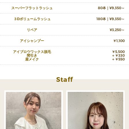
スーパーフラットラッシュ
80本｜¥9,350～
３Dボリュームラッシュ
180本｜¥9,350～
リペア
¥3,250～
アイシャンプー
￥1,100
アイブロウワックス脱毛
￥5,500
間引き
＋￥330
眉メイク
＋￥550
Staff