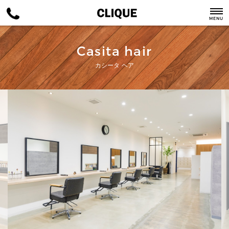
MENU
Casita hair
カシータ ヘア