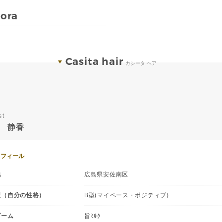
uora
Casita hair
カシータ ヘア
st
 静香
ロフィール
地
広島県安佐南区
型（自分の性格）
B型(マイペース・ポジティブ)
ブーム
旨ﾐﾙｸ