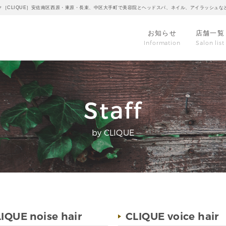
ク［CLIQUE］安佐南区西原・東原・長束、中区大手町で美容院とヘッドスパ、ネイル、アイラッシュな
お知らせ
店舗一覧
Information
Salon list
Staff
by CLIQUE
IQUE noise hair
CLIQUE voice hair