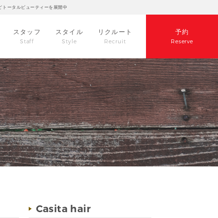
どトータルビューティーを展開中
スタッフ
スタイル
リクルート
予約
Staff
Style
Recruit
Reserve
Casita hair