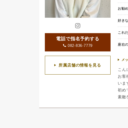
お勧
好き
これ
電話で指名予約する
座右
082-836-7779
メ
所属店舗の情報を見る
こん
お客
いま
初め
素敵