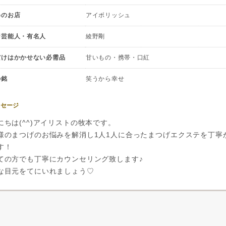
めのお店
アイボリッシュ
な芸能人・有名人
綾野剛
だけはかかせない必需品
甘いもの・携帯・口紅
の銘
笑うから幸せ
ッセージ
にちは(^^)アイリストの牧本です。
様のまつげのお悩みを解消し1人1人に合ったまつげエクステを丁寧
す！
ての方でも丁寧にカウンセリング致します♪
な目元をてにいれましょう♡