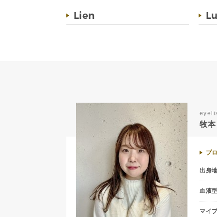
Lien
L
eyeli
牧本
プ
出身
血液
マイ