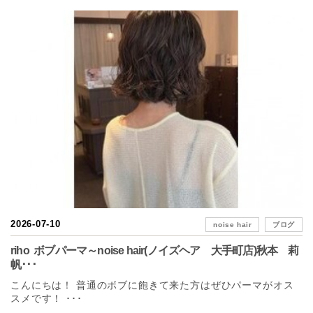
2026-07-10
noise hair
ブログ
riho ボブパーマ～noise hair(ノイズヘア 大手町店)秋本 莉
帆･･･
こんにちは！ 普通のボブに飽きて来た方はぜひパーマがオス
スメです！ ･･･