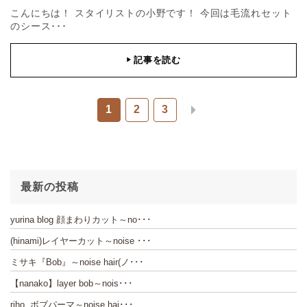
こんにちは！ スタイリストの小野です！ 今回は毛流れセット
のシース･･･
記事を読む
▶
1
2
3
最新の投稿
yurina blog 顔まわりカット～no･･･
(hinami)レイヤーカット～noise ･･･
ミサキ『Bob』～noise hair(ノ･･･
【nanako】layer bob～nois･･･
riho ボブパーマ～noise hai･･･