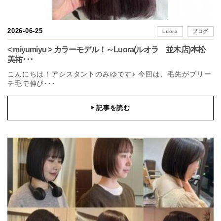
2026-06-25
Luora
ブログ
< miyumiyu > カラーモデル！～Luora(ルオラ 並木店)本松
美祐･･･
こんにちは！アシスタントのみゆです♪ 今回は、毛先がブリー
チ毛で伸び･･･
記事を読む
▶