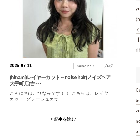
y
(
ミ
【
r
2026-07-11
noise hair
ブログ
(hinami)レイヤーカット～noise hair(ノイズヘア
大手町店)吉･･･
C
こんにちは、ひなみです！！ こちらは、レイヤー
カット+グレージュカラ･･･
be
vo
記事を読む
▶
n
of