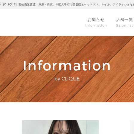
ク［CLIQUE］安佐南区西原・東原・長束、中区大手町で美容院とヘッドスパ、ネイル、アイラッシュな
お知らせ
店舗一覧
Information
Salon list
Information
by CLIQUE