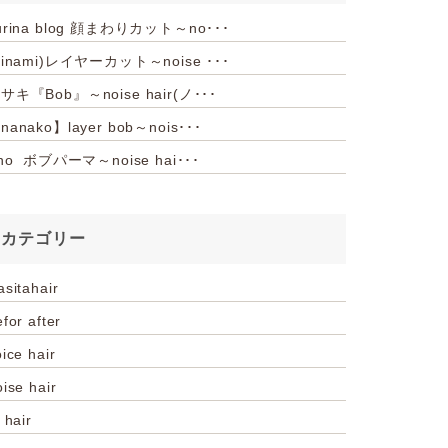
urina blog 顔まわりカット～no･･･
hinami)レイヤーカット～noise ･･･
サキ『Bob』～noise hair(ノ･･･
nanako】layer bob～nois･･･
iho ボブパーマ～noise hai･･･
カテゴリー
asitahair
for after
ice hair
oise hair
 hair