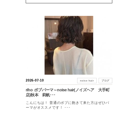
2026-07-10
noise hair
ブログ
riho ボブパーマ～noise hair(ノイズヘア 大手町
店)秋本 莉帆･･･
こんにちは！ 普通のボブに飽きて来た方はぜひパ
ーマがオススメです！ ･･･