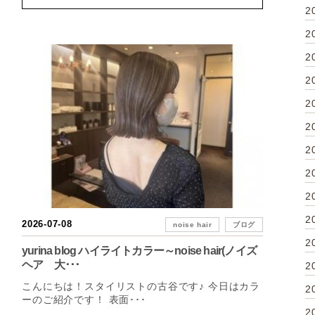
2
2
2
2
2
2
2
2
2
2
2026-07-08
noise hair
ブログ
2
yurina blog ハイライトカラー～noise hair(ノイズ
ヘア 大･･･
2
こんにちは！スタイリストの古谷です♪ 今日はカラ
2
ーのご紹介です！ 表面･･･
2