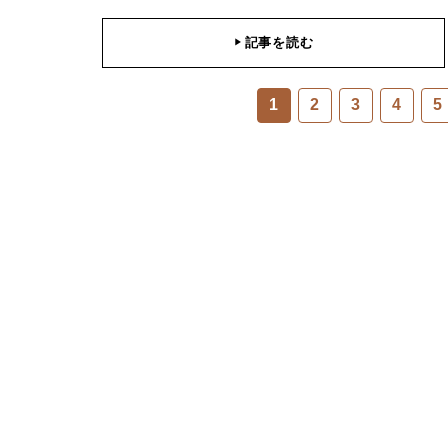
記事を読む
▶
1
2
3
4
5