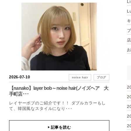
L
L
2026-07-10
noise hair
ブログ
2
【nanako】layer bob～noise hair(ノイズヘア 大
手町店･･･
2
レイヤーボブのご紹介です！！ ダブルカラーもし
2
て、韓国風なスタイルになり･･･
2
2
記事を読む
▶