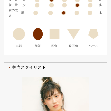
髪 量
少
多
髪の太
細
太
さ
丸顔
卵型
四角
逆三角
ベース
担当スタイリスト