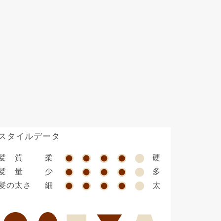
スタイルデータ
髪 質
柔
硬
髪 量
少
多
髪の太さ
細
太