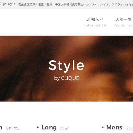
ク［CLIQUE］安佐南区西原・東原・長束、中区大手町で美容院とヘッドスパ、ネイル、アイラッシュな
お知らせ
店舗一覧
Information
Salon list
Style
by CLIQUE
m
Long
Mens
ミディアム
ロング
メン