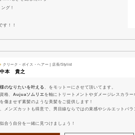
リング！
です！！
クリーク・ボイス・ヘアー | 店長/Stylist
中本 貴之
様のなりたいを叶える
、をモットーにさせて頂いてます。
資格、
Aujuaソムリエ
を軸にトリートメントやダメージレスカラー
を傷ませず素髪のような美髪をご提供します！
、メンズカットも得意で、男目線ならではの束感やシルエットバラ
似合う自分を一緒に見つけましょう！