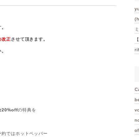
y
(
す。
ミ
の改正
させて頂きます。
【
r
い。
C
be
20%off
の特典を
vo
n
of
予約ではホットペッパー