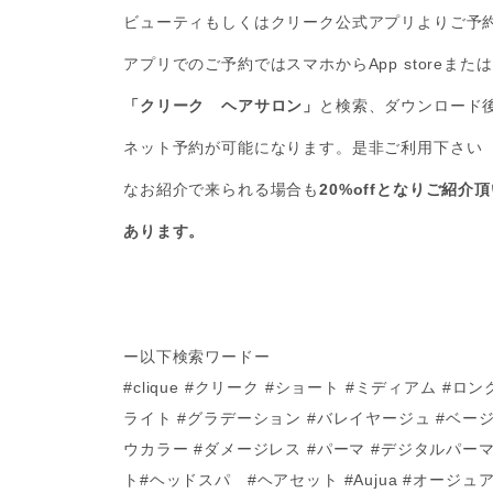
ビューティもしくはクリーク公式アプリよりご予
アプリでのご予約ではスマホからApp storeまたはgo
「クリーク ヘアサロン」
と検索、ダウンロード
ネット予約が可能になります。是非ご利用下さい
なお紹介で来られる場合も
20%offとなりご紹介
あります。
ー以下検索ワードー
#clique #クリーク #ショート #ミディアム #
ライト #グラデーション #バレイヤージュ #ベージ
ウカラー #ダメージレス #パーマ #デジタルパ
ト#ヘッドスパ #ヘアセット #Aujua #オージ