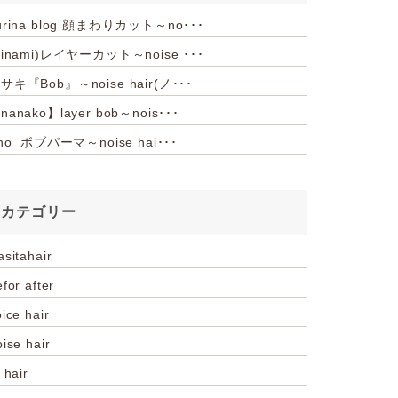
urina blog 顔まわりカット～no･･･
hinami)レイヤーカット～noise ･･･
サキ『Bob』～noise hair(ノ･･･
nanako】layer bob～nois･･･
iho ボブパーマ～noise hai･･･
カテゴリー
asitahair
for after
ice hair
oise hair
 hair