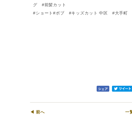
グ #前髪カット
#ショート#ボブ #キッズカット 中区 #大手町 
◀ 前へ
一