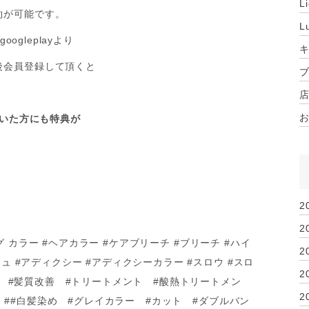
L
約が可能です。
L
ogleplayより
後会員登録して頂くと
頂いた方にも特典が
2
2
ロング カラー #ヘアカラー #ケアブリーチ #ブリーチ #ハイ
2
ュ #アディクシー #アディクシーカラー #スロウ #スロ
2
ーマ #髪質改善 #トリートメント #酸熱トリートメン
2
ュア ##白髪染め #グレイカラー #カット #ダブルバン