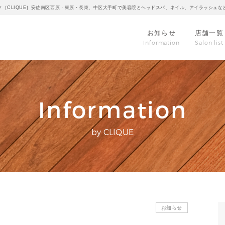
ク［CLIQUE］安佐南区西原・東原・長束、中区大手町で美容院とヘッドスパ、ネイル、アイラッシュな
お知らせ
店舗一覧
Information
Salon list
Information
by CLIQUE
お知らせ