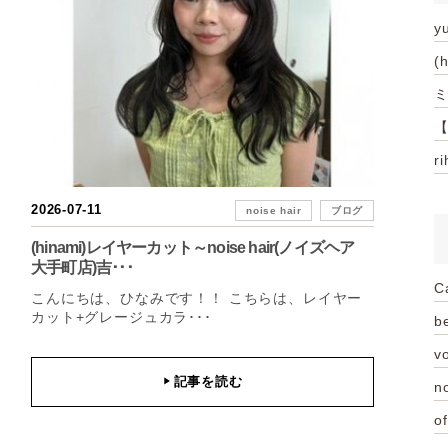
y
(
ミ
【
r
2026-07-11
noise hair
ブログ
(hinami)レイヤーカット～noise hair(ノイズヘア
大手町店)吉･･･
C
こんにちは、ひなみです！！ こちらは、レイヤー
カット+グレージュカラ･･･
be
vo
記事を読む
▶
n
of