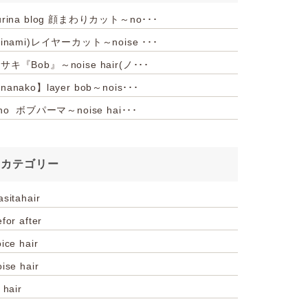
urina blog 顔まわりカット～no･･･
hinami)レイヤーカット～noise ･･･
サキ『Bob』～noise hair(ノ･･･
nanako】layer bob～nois･･･
iho ボブパーマ～noise hai･･･
カテゴリー
asitahair
for after
ice hair
oise hair
 hair