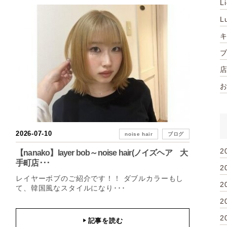
L
L
2026-07-10
noise hair
ブログ
2
【nanako】layer bob～noise hair(ノイズヘア 大
手町店･･･
2
レイヤーボブのご紹介です！！ ダブルカラーもし
2
て、韓国風なスタイルになり･･･
2
2
記事を読む
▶