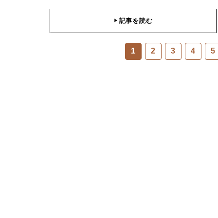
記事を読む
▶
1
2
3
4
5