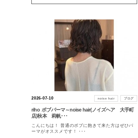
2026-07-10
noise hair
ブログ
riho ボブパーマ～noise hair(ノイズヘア 大手町
店)秋本 莉帆･･･
こんにちは！ 普通のボブに飽きて来た方はぜひパ
ーマがオススメです！ ･･･