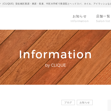
ク［CLIQUE］安佐南区西原・東原・長束、中区大手町で美容院とヘッドスパ、ネイル、アイラッシュな
お知らせ
店舗一覧
Information
Salon list
Information
by CLIQUE
ブログ
お知らせ