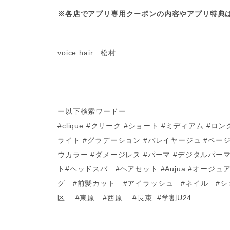
※各店でアプリ専用クーポンの内容やアプリ特典
voice hair 松村
ー以下検索ワードー
#clique #クリーク #ショート #ミディアム #
ライト #グラデーション #バレイヤージュ #ベージ
ウカラー #ダメージレス #パーマ #デジタルパ
ト#ヘッドスパ #ヘアセット #Aujua #オージ
グ #前髪カット #アイラッシュ #ネイル #シ
区 #東原 #西原 #長束 #学割U24