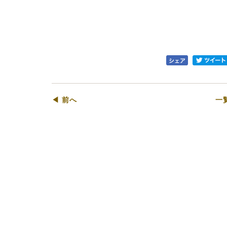
◀ 前へ
一