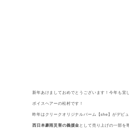
新年あけましておめでとうございます！今年も宜
ボイスヘアーの松村です！
昨年はクリークオリジナルバーム【she】がデビ
西日本豪雨災害の義援金
として売り上げの一部を