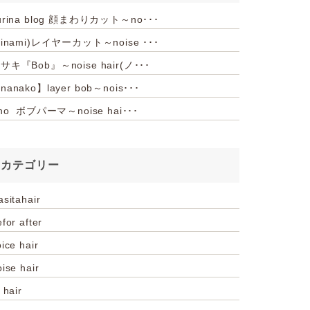
urina blog 顔まわりカット～no･･･
hinami)レイヤーカット～noise ･･･
サキ『Bob』～noise hair(ノ･･･
nanako】layer bob～nois･･･
iho ボブパーマ～noise hai･･･
カテゴリー
asitahair
for after
ice hair
oise hair
 hair