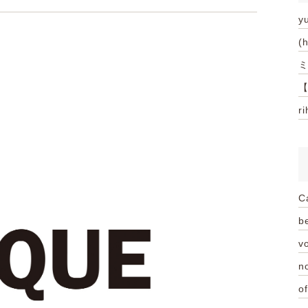
y
(
ミ
【
r
C
be
vo
n
of