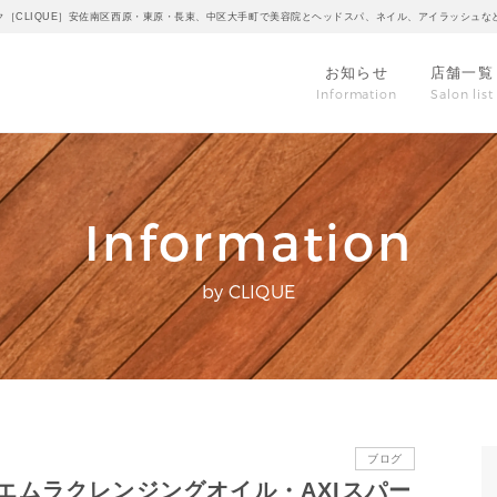
ク［CLIQUE］安佐南区西原・東原・長束、中区大手町で美容院とヘッドスパ、ネイル、アイラッシュな
お知らせ
店舗一覧
Information
Salon list
Information
by CLIQUE
ブログ
エムラクレンジングオイル・AXIスパー