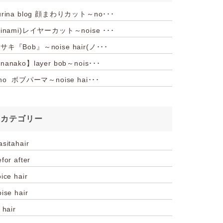
urina blog 顔まわりカット～no･･･
hinami)レイヤーカット～noise ･･･
サキ『Bob』～noise hair(ノ･･･
nanako】layer bob～nois･･･
iho ボブパーマ～noise hai･･･
カテゴリー
asitahair
for after
ice hair
oise hair
 hair