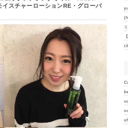
モイスチャーローションRE・グローバ
y
(
ミ
【
r
C
be
vo
n
of