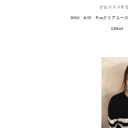
がおススメす
SHU A/O P.mクリアユ
150m