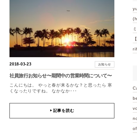
y
(
ミ
【
r
2018-03-23
お知らせ
社員旅行お知らせ〜期間中の営業時間について〜
こんにちは。 やっと春が来るかな？と思ったら 寒
C
くなったりですね。 なかなか･･･
be
vo
記事を読む
▶
n
of