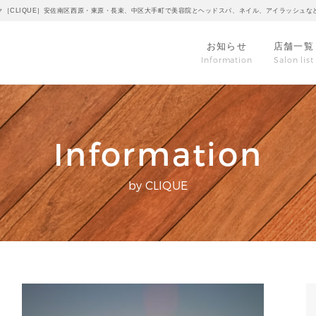
ク［CLIQUE］安佐南区西原・東原・長束、中区大手町で美容院とヘッドスパ、ネイル、アイラッシュな
お知らせ
店舗一覧
Information
Salon list
Information
by CLIQUE