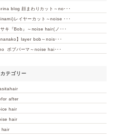
urina blog 顔まわりカット～no･･･
hinami)レイヤーカット～noise ･･･
サキ『Bob』～noise hair(ノ･･･
nanako】layer bob～nois･･･
iho ボブパーマ～noise hai･･･
カテゴリー
asitahair
for after
ice hair
oise hair
 hair