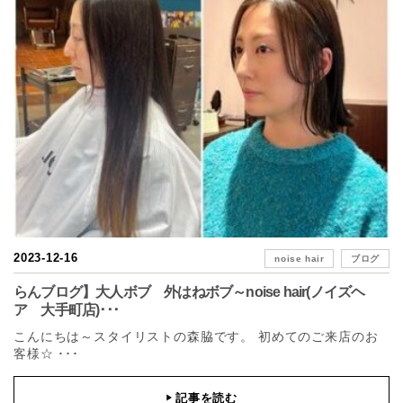
2023-12-16
noise hair
ブログ
らんブログ】大人ボブ 外はねボブ～noise hair(ノイズヘ
ア 大手町店)･･･
こんにちは～スタイリストの森脇です。 初めてのご来店のお
客様☆ ･･･
記事を読む
▶