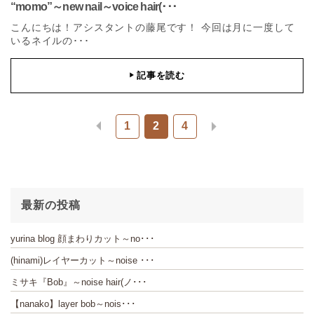
“momo”～new nail～voice hair(･･･
こんにちは！アシスタントの藤尾です！ 今回は月に一度して
いるネイルの･･･
記事を読む
▶
1
2
4
最新の投稿
yurina blog 顔まわりカット～no･･･
(hinami)レイヤーカット～noise ･･･
ミサキ『Bob』～noise hair(ノ･･･
【nanako】layer bob～nois･･･