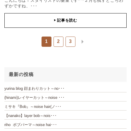
こんにちは！スタイリストの桑重です^ ^２月も残すところわ
ずかですね、･･･
記事を読む
▶
1
2
3
最新の投稿
yurina blog 顔まわりカット～no･･･
(hinami)レイヤーカット～noise ･･･
ミサキ『Bob』～noise hair(ノ･･･
【nanako】layer bob～nois･･･
riho ボブパーマ～noise hai･･･