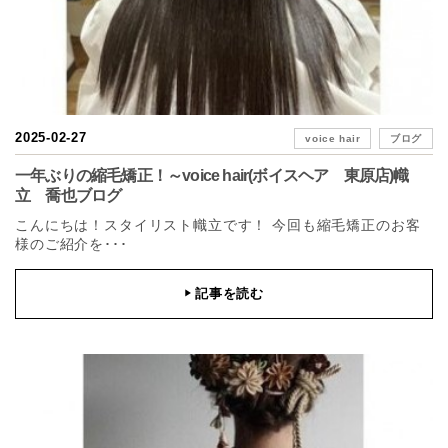
2025-02-27
voice hair
ブログ
一年ぶりの縮毛矯正！～voice hair(ボイスヘア 東原店)幟
立 喬也ブログ
こんにちは！スタイリスト幟立です！ 今回も縮毛矯正のお客
様のご紹介を･･･
記事を読む
▶