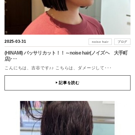
2025-03-31
noise hair
ブログ
(HINAMI) バッサリカット！！～noise hair(ノイズヘ 大手町
店)･･･
こんにちは、吉谷です♪♪ こちらは、ダメージして･･･
記事を読む
▶