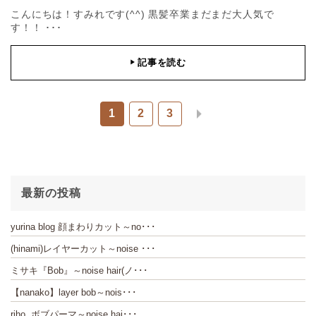
こんにちは！すみれです(^^) 黒髪卒業まだまだ大人気で
す！！ ･･･
記事を読む
▶
1
2
3
最新の投稿
yurina blog 顔まわりカット～no･･･
(hinami)レイヤーカット～noise ･･･
ミサキ『Bob』～noise hair(ノ･･･
【nanako】layer bob～nois･･･
riho ボブパーマ～noise hai･･･