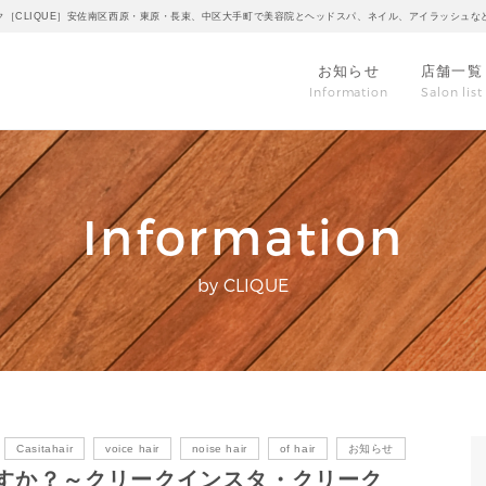
ク［CLIQUE］安佐南区西原・東原・長束、中区大手町で美容院とヘッドスパ、ネイル、アイラッシュな
お知らせ
店舗一覧
Information
Salon list
Information
by CLIQUE
Casitahair
voice hair
noise hair
of hair
お知らせ
すか？～クリークインスタ・クリーク