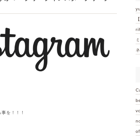
y
【
r
ミ
ネ
C
be
vo
る事を！！！
n
of