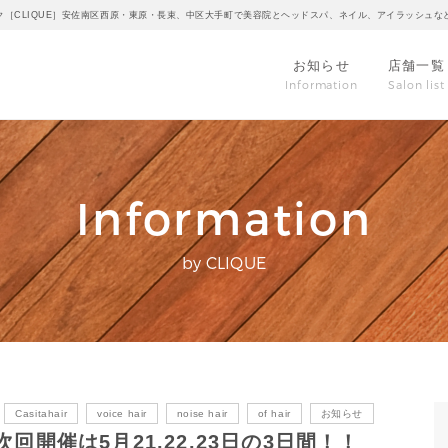
ク［CLIQUE］安佐南区西原・東原・長束、中区大手町で美容院とヘッドスパ、ネイル、アイラッシュな
お知らせ
店舗一覧
Information
Salon list
Information
by CLIQUE
Casitahair
voice hair
noise hair
of hair
お知らせ
開催は5月21.22.23日の3日間！！