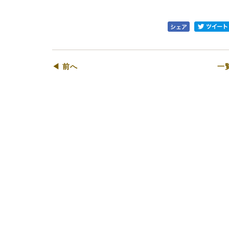
◀ 前へ
一