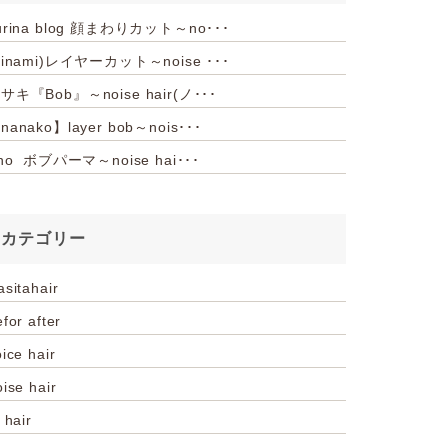
urina blog 顔まわりカット～no･･･
hinami)レイヤーカット～noise ･･･
サキ『Bob』～noise hair(ノ･･･
nanako】layer bob～nois･･･
iho ボブパーマ～noise hai･･･
カテゴリー
asitahair
for after
ice hair
oise hair
 hair