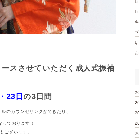
L
L
ュースさせていただく成人式振袖
2
・23日
の3日間
2
イルのカウンセリングができたり、
2
となっております！！
2
ンもございます。
2