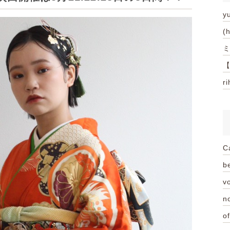
y
(
ミ
【
r
C
be
vo
n
of