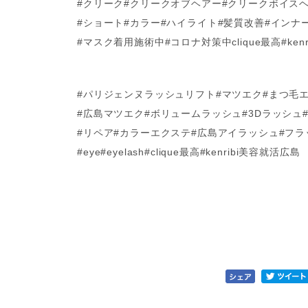
#クリーク#クリークオブヘアー#クリークボイス
#ショート#カラー#ハイライト#髪質改善#インナ
#マスク着用施術中#コロナ対策中clique最高#ken
#パリジェンヌラッシュリフト#マツエク#まつ毛
#広島マツエク#ボリュームラッシュ#3Dラッシュ
#リペア#カラーエクステ#広島アイラッシュ#フ
#eye#eyelash#clique最高#kenribi美容就活広島