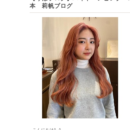
本 莉帆ブログ
こんにちは^_^