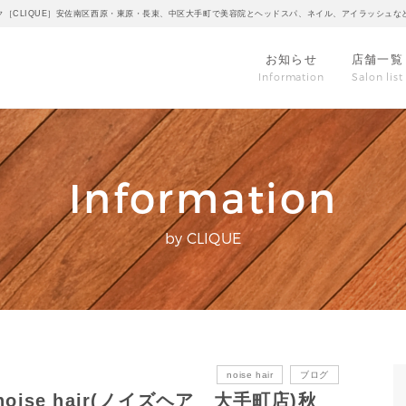
ク［CLIQUE］安佐南区西原・東原・長束、中区大手町で美容院とヘッドスパ、ネイル、アイラッシュな
お知らせ
店舗一覧
Information
Salon list
Information
by CLIQUE
noise hair
ブログ
se hair(ノイズヘア 大手町店)秋