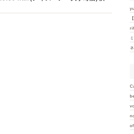
y
【
r
ミ
ネ
C
be
vo
n
of