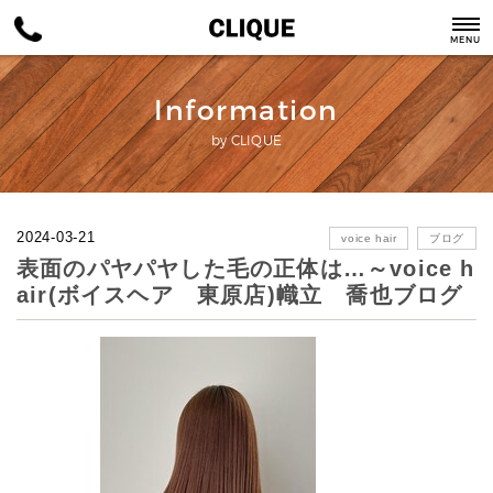
MENU
Information
by CLIQUE
2024-03-21
voice hair
ブログ
表面のパヤパヤした毛の正体は…～voice h
air(ボイスヘア 東原店)幟立 喬也ブログ