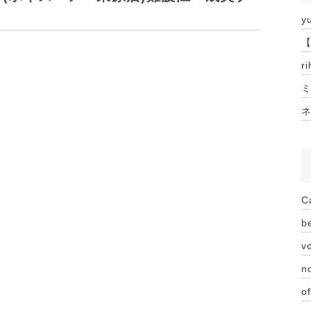
y
【
r
ミ
ネ
C
be
vo
n
of