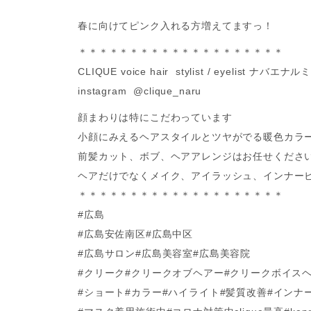
春に向けてピンク入れる方増えてますっ！
＊＊＊＊＊＊＊＊＊＊＊＊＊＊＊＊＊＊＊＊
CLIQUE voice hair stylist / eyelist ナバエナル
instagram @clique_naru
顔まわりは特にこだわっています
小顔にみえるヘアスタイルとツヤがでる暖色カラ
前髪カット、ボブ、ヘアアレンジはお任せくださ
ヘアだけでなくメイク、アイラッシュ、インナー
＊＊＊＊＊＊＊＊＊＊＊＊＊＊＊＊＊＊＊＊
#広島
#広島安佐南区#広島中区
#広島サロン#広島美容室#広島美容院
#クリーク#クリークオブヘアー#クリークボイス
#ショート#カラー#ハイライト#髪質改善#インナ