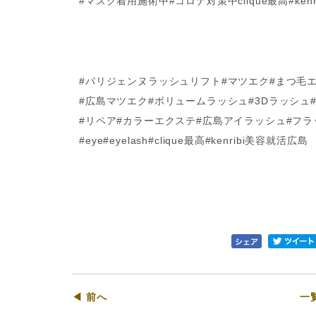
#マスク着用施術中#コロナ対策中clique最高#ken
#パリジェンヌラッシュリフト#マツエク#まつ毛
#広島マツエク#ボリュームラッシュ#3Dラッシュ
#リペア#カラーエクステ#広島アイラッシュ#フ
#eye#eyelash#clique最高#kenribi美容就活広島
◀ 前へ
一