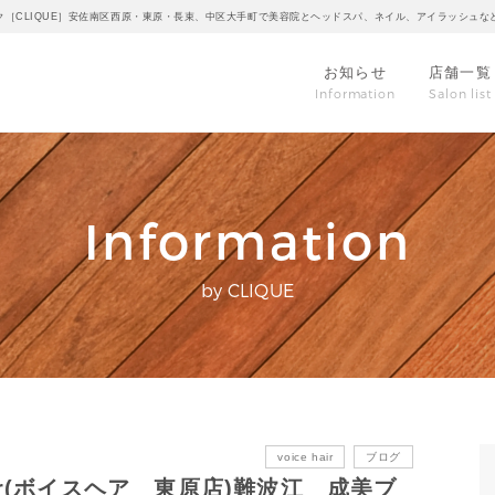
ク［CLIQUE］安佐南区西原・東原・長束、中区大手町で美容院とヘッドスパ、ネイル、アイラッシュな
お知らせ
店舗一覧
Information
Salon list
Information
by CLIQUE
voice hair
ブログ
ce hair(ボイスヘア 東原店)難波江 成美ブ