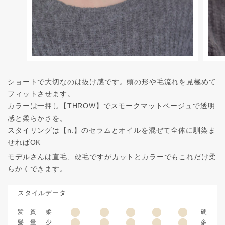
ショートで大切なのは抜け感です。頭の形や毛流れを見極めて
フィットさせます。
カラーは一押し【THROW】でスモークマットベージュで透明
感と柔らかさを。
スタイリングは【n.】のセラムとオイルを混ぜて全体に馴染ま
せればOK
モデルさんは直毛、硬毛ですがカットとカラーでもこれだけ柔
らかくできます。
スタイルデータ
髪 質
柔
硬
髪 量
少
多