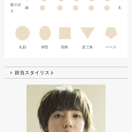
髪の太
細
太
さ
丸顔
卵型
四角
逆三角
ベース
担当スタイリスト