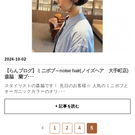
2024-10-02
【らんブログ】ミニボブ～noise hair(ノイズヘア 大手町店)
森脇 蘭ブ･･･
スタイリストの森脇です！ 先日のお客様☆ 人気のミニボブと
オーガニックカラーのオリ･･･
記事を読む
▶
1
2
4
5