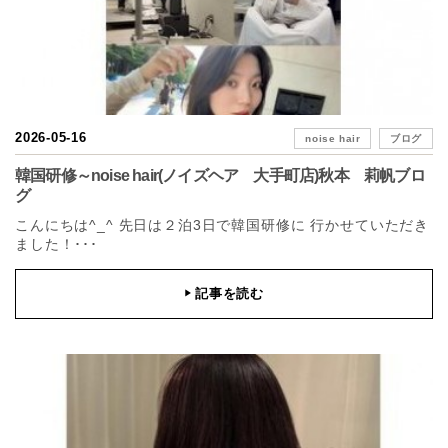
2026-05-16
noise hair
ブログ
韓国研修～noise hair(ノイズヘア 大手町店)秋本 莉帆ブロ
グ
こんにちは^_^ 先日は２泊3日で韓国研修に 行かせていただき
ました！･･･
記事を読む
▶