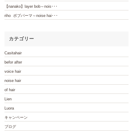
【nanako】layer bob～nois･･･
riho ボブパーマ～noise hai･･･
カテゴリー
Casitahair
befor after
voice hair
noise hair
of hair
Lien
Luora
キャンペーン
ブログ