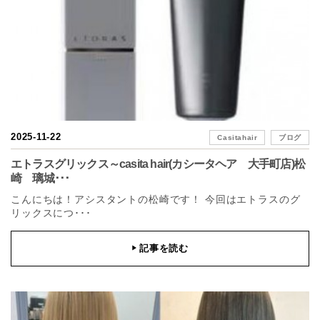
2025-11-22
Casitahair
ブログ
エトラスグリックス～casita hair(カシータヘア 大手町店)松
崎 璃城･･･
こんにちは！アシスタントの松崎です！ 今回はエトラスのグ
リックスにつ･･･
記事を読む
▶